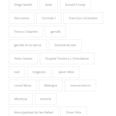
Diego Santilli
dolar
Donald Trump
Elecciones
Formula 1
Francisco Cerúndolo
Franco Colapinto
garrafa
garrafa en tu barrio
General ALvear
Hebe Casado
Hospital Teodoro J. Schestakow
Iran
Irrigación
Javier Milei
Lionel Messi
Malargüe
manuel adorni
Mendoza
minería
Municipalidad de San Rafael
Omar Félix