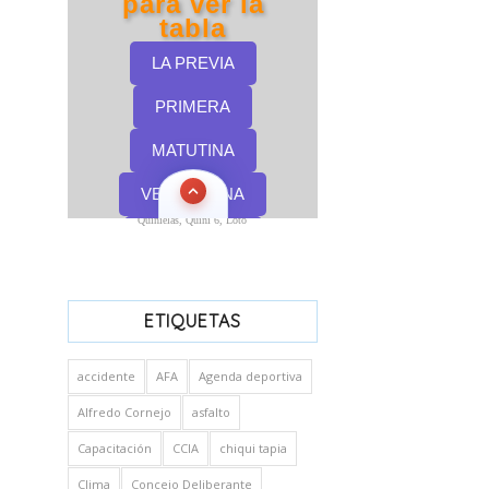
Quinielas, Quini 6, Loto
ETIQUETAS
accidente
AFA
Agenda deportiva
Alfredo Cornejo
asfalto
Capacitación
CCIA
chiqui tapia
Clima
Concejo Deliberante