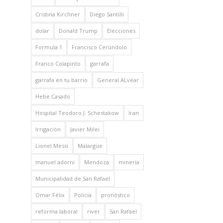
Cristina Kirchner
Diego Santilli
dolar
Donald Trump
Elecciones
Formula 1
Francisco Cerúndolo
Franco Colapinto
garrafa
garrafa en tu barrio
General ALvear
Hebe Casado
Hospital Teodoro J. Schestakow
Iran
Irrigación
Javier Milei
Lionel Messi
Malargüe
manuel adorni
Mendoza
minería
Municipalidad de San Rafael
Omar Félix
Policía
pronóstico
reforma laboral
river
San Rafael