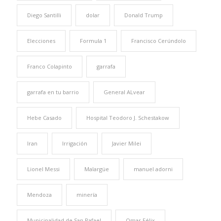
Diego Santilli
dolar
Donald Trump
Elecciones
Formula 1
Francisco Cerúndolo
Franco Colapinto
garrafa
garrafa en tu barrio
General ALvear
Hebe Casado
Hospital Teodoro J. Schestakow
Iran
Irrigación
Javier Milei
Lionel Messi
Malargüe
manuel adorni
Mendoza
minería
Municipalidad de San Rafael
Omar Félix