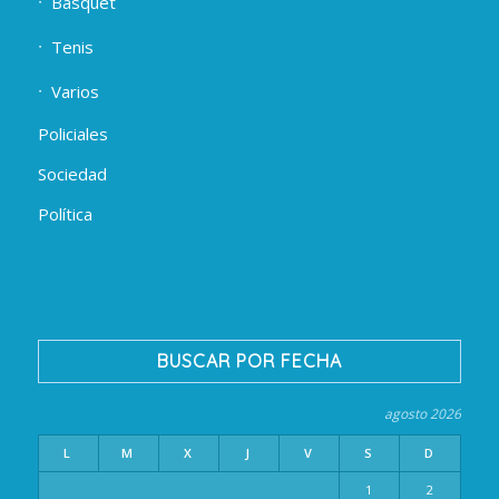
Básquet
Tenis
Varios
Policiales
Sociedad
Política
BUSCAR POR FECHA
agosto 2026
L
M
X
J
V
S
D
1
2