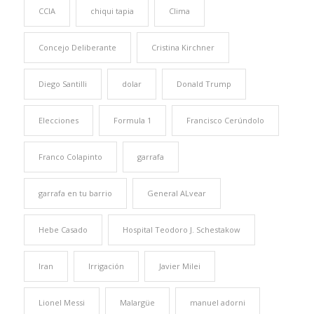
CCIA
chiqui tapia
Clima
Concejo Deliberante
Cristina Kirchner
Diego Santilli
dolar
Donald Trump
Elecciones
Formula 1
Francisco Cerúndolo
Franco Colapinto
garrafa
garrafa en tu barrio
General ALvear
Hebe Casado
Hospital Teodoro J. Schestakow
Iran
Irrigación
Javier Milei
Lionel Messi
Malargüe
manuel adorni