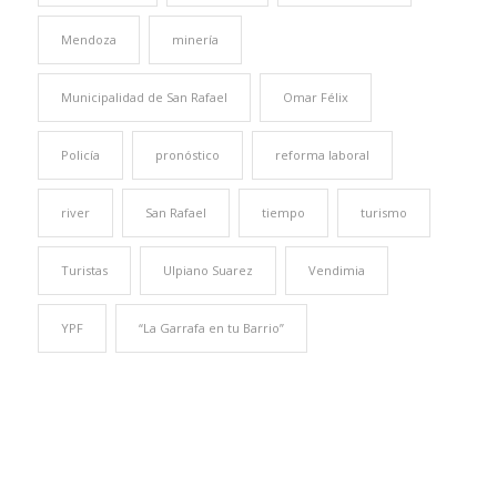
Mendoza
minería
Municipalidad de San Rafael
Omar Félix
Policía
pronóstico
reforma laboral
river
San Rafael
tiempo
turismo
Turistas
Ulpiano Suarez
Vendimia
YPF
“La Garrafa en tu Barrio”