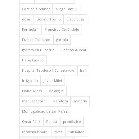
Cristina Kirchner
Diego Santilli
dolar
Donald Trump
Elecciones
Formula 1
Francisco Cerúndolo
Franco Colapinto
garrafa
garrafa en tu barrio
General ALvear
Hebe Casado
Hospital Teodoro J. Schestakow
Iran
Irrigación
Javier Milei
Lionel Messi
Malargüe
manuel adorni
Mendoza
minería
Municipalidad de San Rafael
Omar Félix
Policía
pronóstico
reforma laboral
river
San Rafael