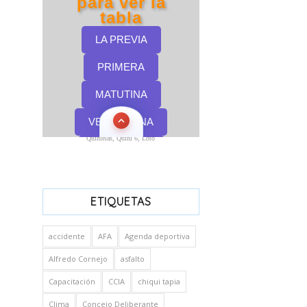
Quinielas, Quini 6, Loto
ETIQUETAS
accidente
AFA
Agenda deportiva
Alfredo Cornejo
asfalto
Capacitación
CCIA
chiqui tapia
Clima
Concejo Deliberante