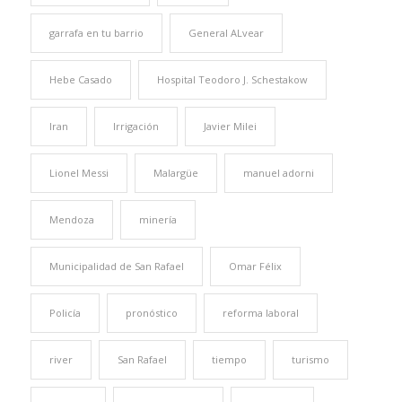
garrafa en tu barrio
General ALvear
Hebe Casado
Hospital Teodoro J. Schestakow
Iran
Irrigación
Javier Milei
Lionel Messi
Malargüe
manuel adorni
Mendoza
minería
Municipalidad de San Rafael
Omar Félix
Policía
pronóstico
reforma laboral
river
San Rafael
tiempo
turismo