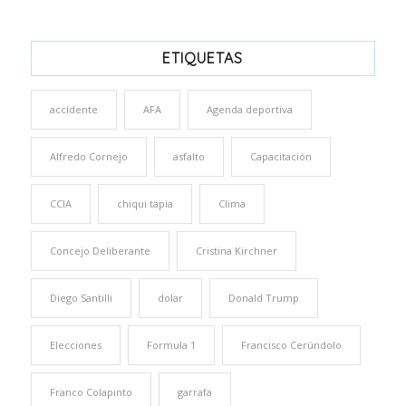
ETIQUETAS
accidente
AFA
Agenda deportiva
Alfredo Cornejo
asfalto
Capacitación
CCIA
chiqui tapia
Clima
Concejo Deliberante
Cristina Kirchner
Diego Santilli
dolar
Donald Trump
Elecciones
Formula 1
Francisco Cerúndolo
Franco Colapinto
garrafa