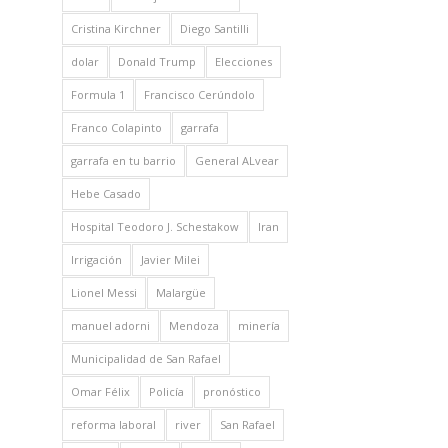
Cristina Kirchner
Diego Santilli
dolar
Donald Trump
Elecciones
Formula 1
Francisco Cerúndolo
Franco Colapinto
garrafa
garrafa en tu barrio
General ALvear
Hebe Casado
Hospital Teodoro J. Schestakow
Iran
Irrigación
Javier Milei
Lionel Messi
Malargüe
manuel adorni
Mendoza
minería
Municipalidad de San Rafael
Omar Félix
Policía
pronóstico
reforma laboral
river
San Rafael