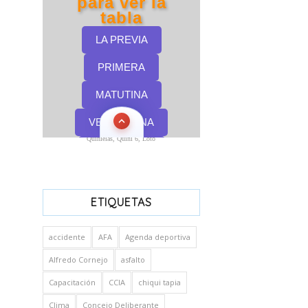
Quinielas, Quini 6, Loto
ETIQUETAS
accidente
AFA
Agenda deportiva
Alfredo Cornejo
asfalto
Capacitación
CCIA
chiqui tapia
Clima
Concejo Deliberante