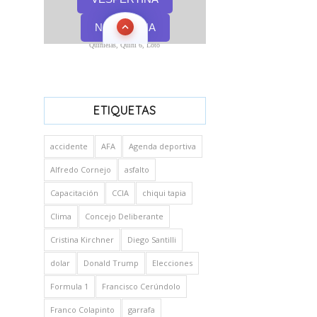
Quinielas, Quini 6, Loto
ETIQUETAS
accidente
AFA
Agenda deportiva
Alfredo Cornejo
asfalto
Capacitación
CCIA
chiqui tapia
Clima
Concejo Deliberante
Cristina Kirchner
Diego Santilli
dolar
Donald Trump
Elecciones
Formula 1
Francisco Cerúndolo
Franco Colapinto
garrafa