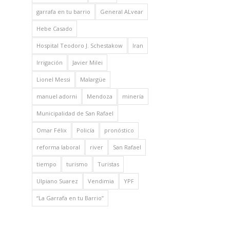
garrafa en tu barrio
General ALvear
Hebe Casado
Hospital Teodoro J. Schestakow
Iran
Irrigación
Javier Milei
Lionel Messi
Malargüe
manuel adorni
Mendoza
minería
Municipalidad de San Rafael
Omar Félix
Policía
pronóstico
reforma laboral
river
San Rafael
tiempo
turismo
Turistas
Ulpiano Suarez
Vendimia
YPF
“La Garrafa en tu Barrio”