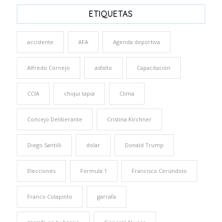
ETIQUETAS
accidente
AFA
Agenda deportiva
Alfredo Cornejo
asfalto
Capacitación
CCIA
chiqui tapia
Clima
Concejo Deliberante
Cristina Kirchner
Diego Santilli
dolar
Donald Trump
Elecciones
Formula 1
Francisco Cerúndolo
Franco Colapinto
garrafa