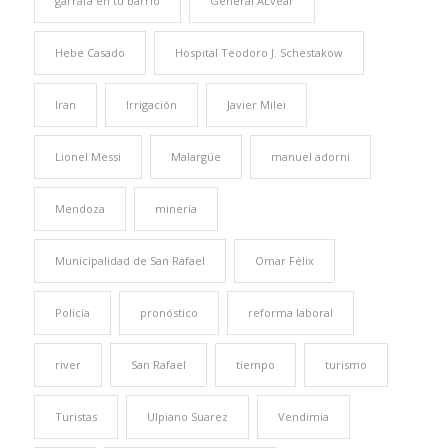
garrafa en tu barrio
General ALvear
Hebe Casado
Hospital Teodoro J. Schestakow
Iran
Irrigación
Javier Milei
Lionel Messi
Malargüe
manuel adorni
Mendoza
minería
Municipalidad de San Rafael
Omar Félix
Policía
pronóstico
reforma laboral
river
San Rafael
tiempo
turismo
Turistas
Ulpiano Suarez
Vendimia