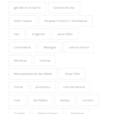
garrafa en tu barrio
General ALvear
Hebe Casado
Hospital Teodoro J. Schestakow
Iran
Irrigación
Javier Milei
Lionel Messi
Malargüe
manuel adorni
Mendoza
minería
Municipalidad de San Rafael
Omar Félix
Policía
pronóstico
reforma laboral
river
San Rafael
tiempo
turismo
Turistas
Ulpiano Suarez
Vendimia