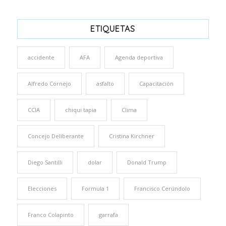
ETIQUETAS
accidente
AFA
Agenda deportiva
Alfredo Cornejo
asfalto
Capacitación
CCIA
chiqui tapia
Clima
Concejo Deliberante
Cristina Kirchner
Diego Santilli
dolar
Donald Trump
Elecciones
Formula 1
Francisco Cerúndolo
Franco Colapinto
garrafa