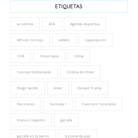
ETIQUETAS
accidente
AFA
Agenda deportiva
Alfredo Cornejo
asfalto
Capacitación
CCIA
chiqui tapia
Clima
Concejo Deliberante
Cristina Kirchner
Diego Santilli
dolar
Donald Trump
Elecciones
Formula 1
Francisco Cerúndolo
Franco Colapinto
garrafa
garrafa en tu barrio
General ALvear