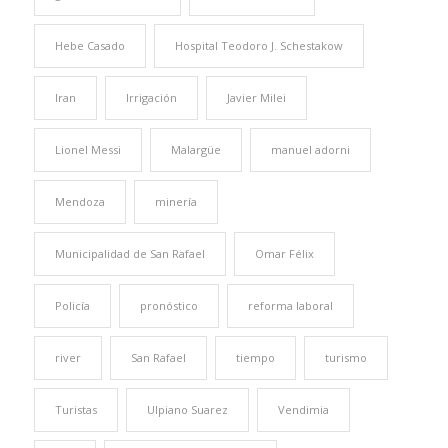
Hebe Casado
Hospital Teodoro J. Schestakow
Iran
Irrigación
Javier Milei
Lionel Messi
Malargüe
manuel adorni
Mendoza
minería
Municipalidad de San Rafael
Omar Félix
Policía
pronóstico
reforma laboral
river
San Rafael
tiempo
turismo
Turistas
Ulpiano Suarez
Vendimia