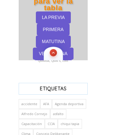
Quinielas, Quini 6, Loto
ETIQUETAS
accidente
AFA
Agenda deportiva
Alfredo Cornejo
asfalto
Capacitación
CCIA
chiqui tapia
Clima
Concejo Deliberante