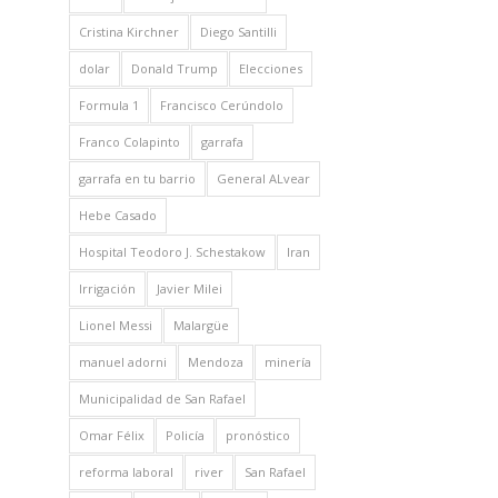
Cristina Kirchner
Diego Santilli
dolar
Donald Trump
Elecciones
Formula 1
Francisco Cerúndolo
Franco Colapinto
garrafa
garrafa en tu barrio
General ALvear
Hebe Casado
Hospital Teodoro J. Schestakow
Iran
Irrigación
Javier Milei
Lionel Messi
Malargüe
manuel adorni
Mendoza
minería
Municipalidad de San Rafael
Omar Félix
Policía
pronóstico
reforma laboral
river
San Rafael