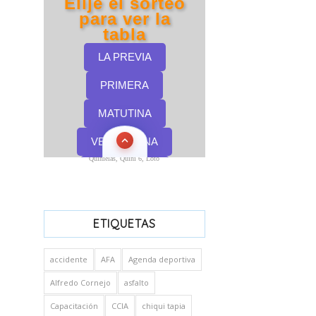
Quinielas, Quini 6, Loto
ETIQUETAS
accidente
AFA
Agenda deportiva
Alfredo Cornejo
asfalto
Capacitación
CCIA
chiqui tapia