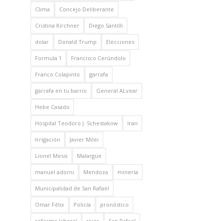
Clima
Concejo Deliberante
Cristina Kirchner
Diego Santilli
dolar
Donald Trump
Elecciones
Formula 1
Francisco Cerúndolo
Franco Colapinto
garrafa
garrafa en tu barrio
General ALvear
Hebe Casado
Hospital Teodoro J. Schestakow
Iran
Irrigación
Javier Milei
Lionel Messi
Malargüe
manuel adorni
Mendoza
minería
Municipalidad de San Rafael
Omar Félix
Policía
pronóstico
reforma laboral
river
San Rafael