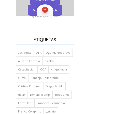
Quinielas, Quini 6, Loto
ETIQUETAS
accidente
AFA
Agenda deportiva
Alfredo Cornejo
asfalto
Capacitación
CCIA
chiqui tapia
Clima
Concejo Deliberante
Cristina Kirchner
Diego Santilli
dolar
Donald Trump
Elecciones
Formula 1
Francisco Cerúndolo
Franco Colapinto
garrafa