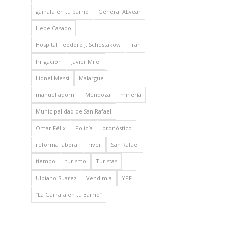
garrafa en tu barrio
General ALvear
Hebe Casado
Hospital Teodoro J. Schestakow
Iran
Irrigación
Javier Milei
Lionel Messi
Malargüe
manuel adorni
Mendoza
minería
Municipalidad de San Rafael
Omar Félix
Policía
pronóstico
reforma laboral
river
San Rafael
tiempo
turismo
Turistas
Ulpiano Suarez
Vendimia
YPF
“La Garrafa en tu Barrio”