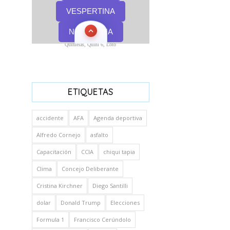
Quinielas, Quini 6, Loto
ETIQUETAS
accidente
AFA
Agenda deportiva
Alfredo Cornejo
asfalto
Capacitación
CCIA
chiqui tapia
Clima
Concejo Deliberante
Cristina Kirchner
Diego Santilli
dolar
Donald Trump
Elecciones
Formula 1
Francisco Cerúndolo