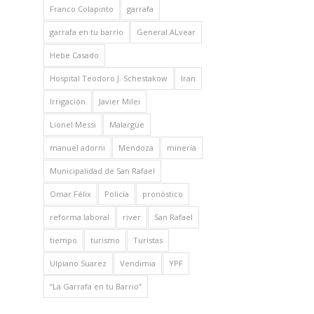
Franco Colapinto
garrafa
garrafa en tu barrio
General ALvear
Hebe Casado
Hospital Teodoro J. Schestakow
Iran
Irrigación
Javier Milei
Lionel Messi
Malargüe
manuel adorni
Mendoza
minería
Municipalidad de San Rafael
Omar Félix
Policía
pronóstico
reforma laboral
river
San Rafael
tiempo
turismo
Turistas
Ulpiano Suarez
Vendimia
YPF
“La Garrafa en tu Barrio”