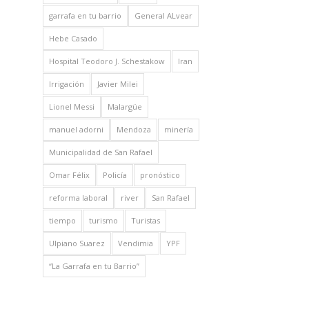
garrafa en tu barrio
General ALvear
Hebe Casado
Hospital Teodoro J. Schestakow
Iran
Irrigación
Javier Milei
Lionel Messi
Malargüe
manuel adorni
Mendoza
minería
Municipalidad de San Rafael
Omar Félix
Policía
pronóstico
reforma laboral
river
San Rafael
tiempo
turismo
Turistas
Ulpiano Suarez
Vendimia
YPF
“La Garrafa en tu Barrio”