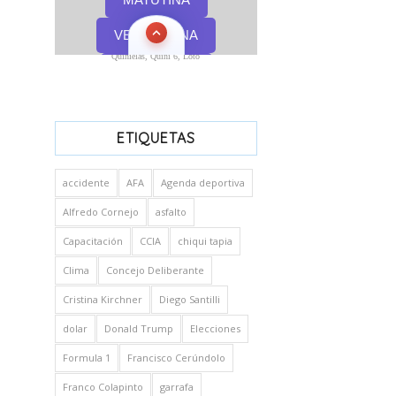
Quinielas, Quini 6, Loto
ETIQUETAS
accidente
AFA
Agenda deportiva
Alfredo Cornejo
asfalto
Capacitación
CCIA
chiqui tapia
Clima
Concejo Deliberante
Cristina Kirchner
Diego Santilli
dolar
Donald Trump
Elecciones
Formula 1
Francisco Cerúndolo
Franco Colapinto
garrafa