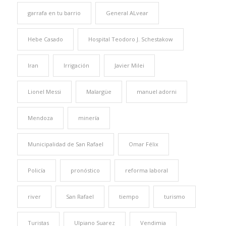
garrafa en tu barrio
General ALvear
Hebe Casado
Hospital Teodoro J. Schestakow
Iran
Irrigación
Javier Milei
Lionel Messi
Malargüe
manuel adorni
Mendoza
minería
Municipalidad de San Rafael
Omar Félix
Policía
pronóstico
reforma laboral
river
San Rafael
tiempo
turismo
Turistas
Ulpiano Suarez
Vendimia