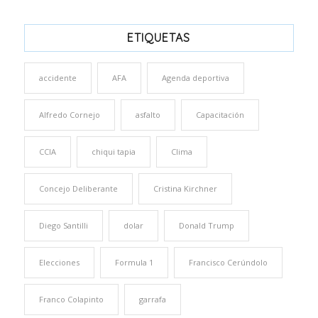
ETIQUETAS
accidente
AFA
Agenda deportiva
Alfredo Cornejo
asfalto
Capacitación
CCIA
chiqui tapia
Clima
Concejo Deliberante
Cristina Kirchner
Diego Santilli
dolar
Donald Trump
Elecciones
Formula 1
Francisco Cerúndolo
Franco Colapinto
garrafa