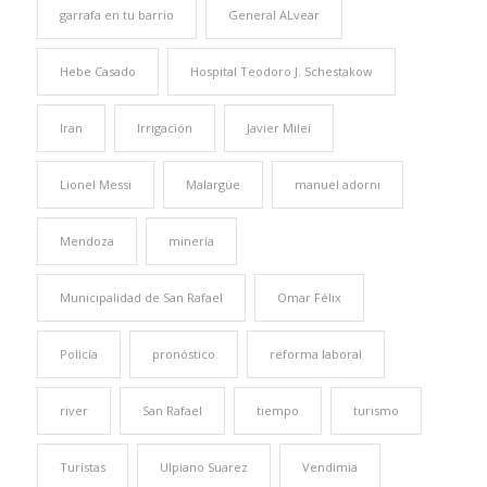
garrafa en tu barrio
General ALvear
Hebe Casado
Hospital Teodoro J. Schestakow
Iran
Irrigación
Javier Milei
Lionel Messi
Malargüe
manuel adorni
Mendoza
minería
Municipalidad de San Rafael
Omar Félix
Policía
pronóstico
reforma laboral
river
San Rafael
tiempo
turismo
Turistas
Ulpiano Suarez
Vendimia