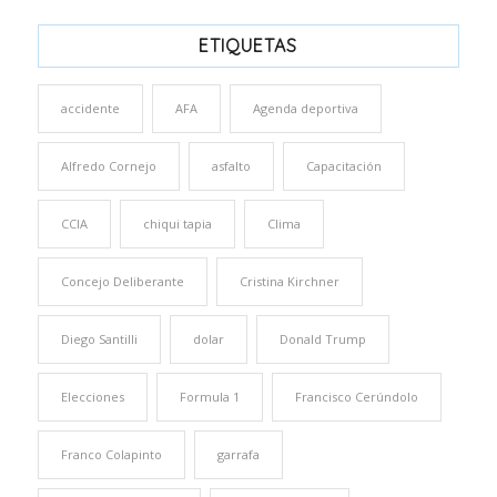
ETIQUETAS
accidente
AFA
Agenda deportiva
Alfredo Cornejo
asfalto
Capacitación
CCIA
chiqui tapia
Clima
Concejo Deliberante
Cristina Kirchner
Diego Santilli
dolar
Donald Trump
Elecciones
Formula 1
Francisco Cerúndolo
Franco Colapinto
garrafa