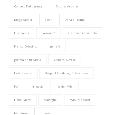
Concejo Deliberante
Cristina Kirchner
Diego Santilli
dolar
Donald Trump
Elecciones
Formula 1
Francisco Cerúndolo
Franco Colapinto
garrafa
garrafa en tu barrio
General ALvear
Hebe Casado
Hospital Teodoro J. Schestakow
Iran
Irrigación
Javier Milei
Lionel Messi
Malargüe
manuel adorni
Mendoza
minería