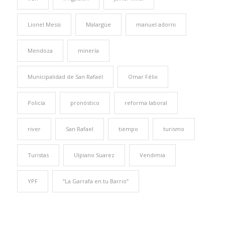
Lionel Messi
Malargüe
manuel adorni
Mendoza
minería
Municipalidad de San Rafael
Omar Félix
Policía
pronóstico
reforma laboral
river
San Rafael
tiempo
turismo
Turistas
Ulpiano Suarez
Vendimia
YPF
“La Garrafa en tu Barrio”