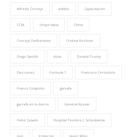
Alfredo Cornejo
asfalto
Capacitación
CCIA
chiqui tapia
Clima
Concejo Deliberante
Cristina Kirchner
Diego Santilli
dolar
Donald Trump
Elecciones
Formula 1
Francisco Cerúndolo
Franco Colapinto
garrafa
garrafa en tu barrio
General ALvear
Hebe Casado
Hospital Teodoro J. Schestakow
Iran
Irrigación
Javier Milei