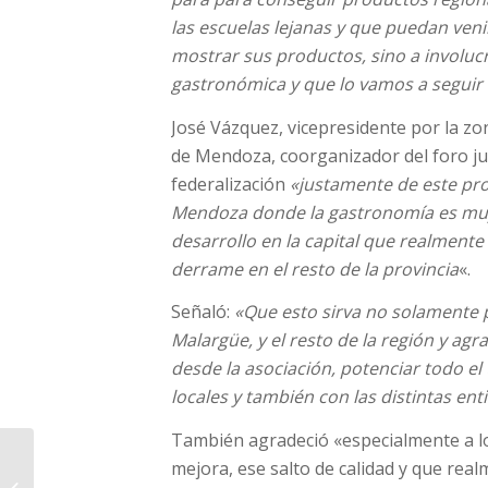
las escuelas lejanas y que puedan veni
mostrar sus productos, sino a involucr
gastronómica y que lo vamos a seguir
José Vázquez, vicepresidente por la zo
de Mendoza, coorganizador del foro j
federalización
«justamente de este pro
Mendoza donde la gastronomía es muy 
desarrollo en la capital que realmen
derrame en el resto de la provincia
«.
Señaló:
«Que esto sirva no solamente pa
Malargüe, y el resto de la región y ag
desde la asociación, potenciar todo e
locales y también con las distintas en
También agradeció «especialmente a l
OPINIÓN: concejales
mejora, ese salto de calidad y que re
radicales aprueban la