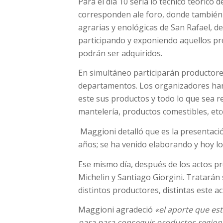
Para el día 10 sería lo técnico teórico
corresponden ale foro, donde también c
agrarias y enológicas de San Rafael, d
participando y exponiendo aquellos pr
podrán ser adquiridos.
En simultáneo participarán productores
departamentos. Los organizadores han 
este sus productos y todo lo que sea ref
mantelería, productos comestibles, etc
Maggioni detalló que es la presentació
años; se ha venido elaborando y hoy lo
Ese mismo día, después de los actos p
Michelin y Santiago Giorgini. Tratará
distintos productores, distintas este a
Maggioni agradeció
«el aporte que est
para para conseguir productos regional