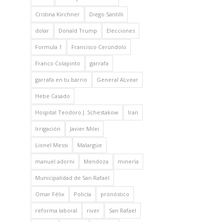
Cristina Kirchner
Diego Santilli
dolar
Donald Trump
Elecciones
Formula 1
Francisco Cerúndolo
Franco Colapinto
garrafa
garrafa en tu barrio
General ALvear
Hebe Casado
Hospital Teodoro J. Schestakow
Iran
Irrigación
Javier Milei
Lionel Messi
Malargüe
manuel adorni
Mendoza
minería
Municipalidad de San Rafael
Omar Félix
Policía
pronóstico
reforma laboral
river
San Rafael