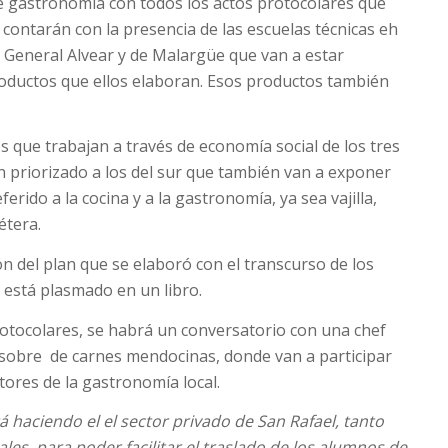
 de gastronomía con todos los actos protocolares que
ontarán con la presencia de las escuelas técnicas eh
e General Alvear y de Malargüe que van a estar
oductos que ellos elaboran. Esos productos también
 que trabajan a través de economía social de los tres
priorizado a los del sur que también van a exponer
erido a la cocina y a la gastronomía, ya sea vajilla,
étera.
n del plan que se elaboró con el transcurso de los
 está plasmado en un libro.
rotocolares, se habrá un conversatorio con una chef
n sobre de carnes mendocinas, donde van a participar
ctores de la gastronomía local.
á haciendo el el sector privado de San Rafael, tanto
es, para poder facilitar el traslado de los alumnos de