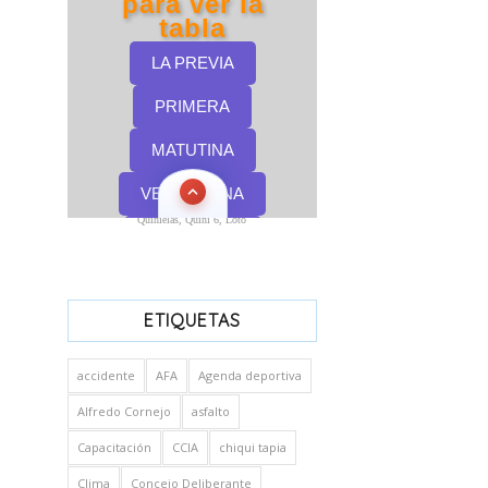
Quinielas, Quini 6, Loto
ETIQUETAS
accidente
AFA
Agenda deportiva
Alfredo Cornejo
asfalto
Capacitación
CCIA
chiqui tapia
Clima
Concejo Deliberante