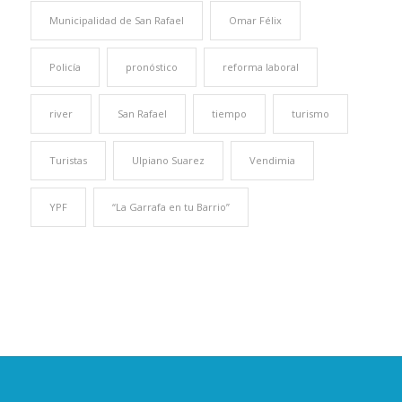
Municipalidad de San Rafael
Omar Félix
Policía
pronóstico
reforma laboral
river
San Rafael
tiempo
turismo
Turistas
Ulpiano Suarez
Vendimia
YPF
“La Garrafa en tu Barrio”