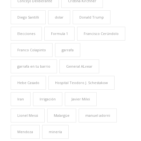
Concejo Deliberante
Cristina Kirchner
Diego Santilli
dolar
Donald Trump
Elecciones
Formula 1
Francisco Cerúndolo
Franco Colapinto
garrafa
garrafa en tu barrio
General ALvear
Hebe Casado
Hospital Teodoro J. Schestakow
Iran
Irrigación
Javier Milei
Lionel Messi
Malargüe
manuel adorni
Mendoza
minería