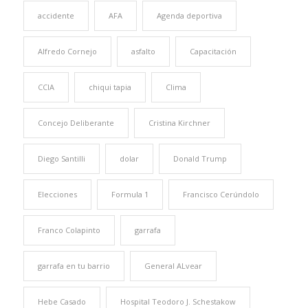
accidente
AFA
Agenda deportiva
Alfredo Cornejo
asfalto
Capacitación
CCIA
chiqui tapia
Clima
Concejo Deliberante
Cristina Kirchner
Diego Santilli
dolar
Donald Trump
Elecciones
Formula 1
Francisco Cerúndolo
Franco Colapinto
garrafa
garrafa en tu barrio
General ALvear
Hebe Casado
Hospital Teodoro J. Schestakow