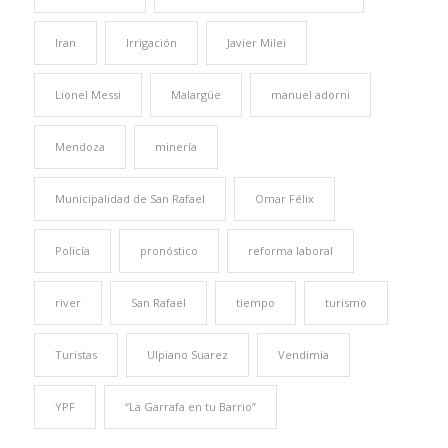
Iran
Irrigación
Javier Milei
Lionel Messi
Malargüe
manuel adorni
Mendoza
minería
Municipalidad de San Rafael
Omar Félix
Policía
pronóstico
reforma laboral
river
San Rafael
tiempo
turismo
Turistas
Ulpiano Suarez
Vendimia
YPF
“La Garrafa en tu Barrio”