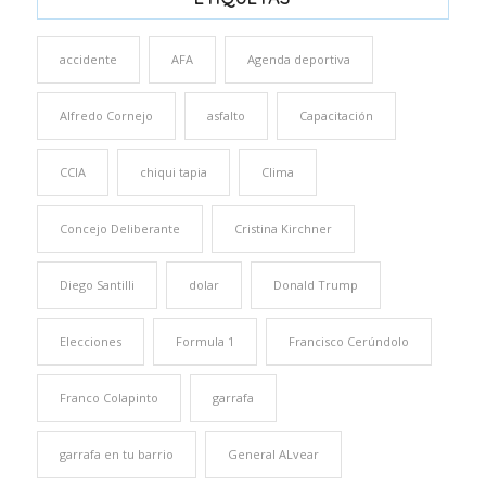
accidente
AFA
Agenda deportiva
Alfredo Cornejo
asfalto
Capacitación
CCIA
chiqui tapia
Clima
Concejo Deliberante
Cristina Kirchner
Diego Santilli
dolar
Donald Trump
Elecciones
Formula 1
Francisco Cerúndolo
Franco Colapinto
garrafa
garrafa en tu barrio
General ALvear