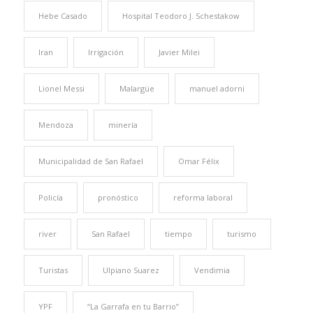
Hebe Casado
Hospital Teodoro J. Schestakow
Iran
Irrigación
Javier Milei
Lionel Messi
Malargüe
manuel adorni
Mendoza
minería
Municipalidad de San Rafael
Omar Félix
Policía
pronóstico
reforma laboral
river
San Rafael
tiempo
turismo
Turistas
Ulpiano Suarez
Vendimia
YPF
“La Garrafa en tu Barrio”