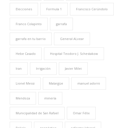
Elecciones
Formula 1
Francisco Cerúndolo
Franco Colapinto
garrafa
garrafa en tu barrio
General ALvear
Hebe Casado
Hospital Teodoro J. Schestakow
Iran
Irrigación
Javier Milei
Lionel Messi
Malargüe
manuel adorni
Mendoza
minería
Municipalidad de San Rafael
Omar Félix
Policía
pronóstico
reforma laboral