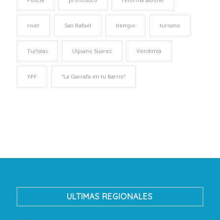
river
San Rafael
tiempo
turismo
Turistas
Ulpiano Suarez
Vendimia
YPF
“La Garrafa en tu Barrio”
ULTIMAS REGIONALES