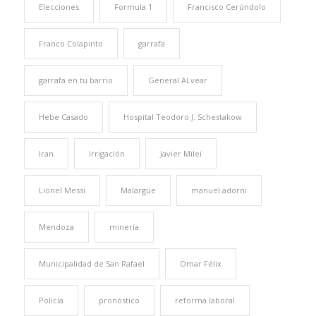
Elecciones
Formula 1
Francisco Cerúndolo
Franco Colapinto
garrafa
garrafa en tu barrio
General ALvear
Hebe Casado
Hospital Teodoro J. Schestakow
Iran
Irrigación
Javier Milei
Lionel Messi
Malargüe
manuel adorni
Mendoza
minería
Municipalidad de San Rafael
Omar Félix
Policía
pronóstico
reforma laboral