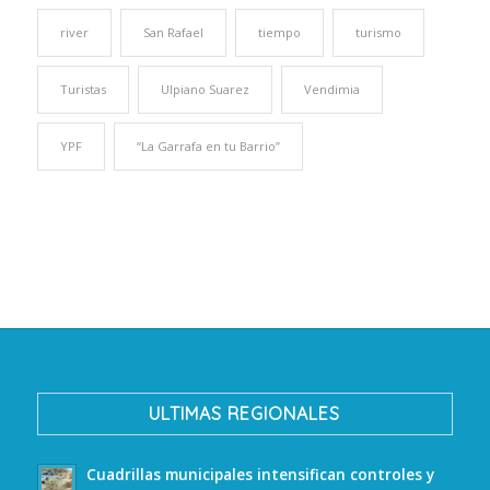
river
San Rafael
tiempo
turismo
Turistas
Ulpiano Suarez
Vendimia
YPF
“La Garrafa en tu Barrio”
ULTIMAS REGIONALES
Cuadrillas municipales intensifican controles y