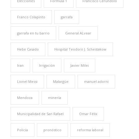
Elecciones
Formula 1
Francisco Cerúndolo
Franco Colapinto
garrafa
garrafa en tu barrio
General ALvear
Hebe Casado
Hospital Teodoro J. Schestakow
Iran
Irrigación
Javier Milei
Lionel Messi
Malargüe
manuel adorni
Mendoza
minería
Municipalidad de San Rafael
Omar Félix
Policía
pronóstico
reforma laboral