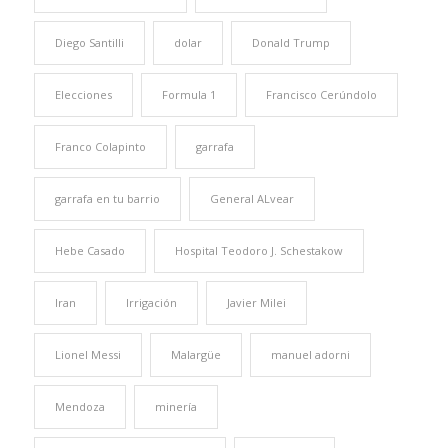
Diego Santilli
dolar
Donald Trump
Elecciones
Formula 1
Francisco Cerúndolo
Franco Colapinto
garrafa
garrafa en tu barrio
General ALvear
Hebe Casado
Hospital Teodoro J. Schestakow
Iran
Irrigación
Javier Milei
Lionel Messi
Malargüe
manuel adorni
Mendoza
minería