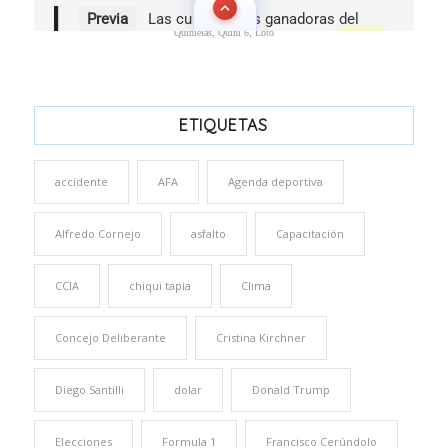
Quinielas, Quini 6, Loto
ETIQUETAS
accidente
AFA
Agenda deportiva
Alfredo Cornejo
asfalto
Capacitación
CCIA
chiqui tapia
Clima
Concejo Deliberante
Cristina Kirchner
Diego Santilli
dolar
Donald Trump
Elecciones
Formula 1
Francisco Cerúndolo