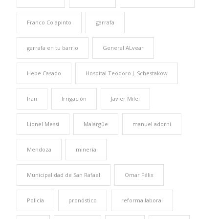
Franco Colapinto
garrafa
garrafa en tu barrio
General ALvear
Hebe Casado
Hospital Teodoro J. Schestakow
Iran
Irrigación
Javier Milei
Lionel Messi
Malargüe
manuel adorni
Mendoza
minería
Municipalidad de San Rafael
Omar Félix
Policía
pronóstico
reforma laboral