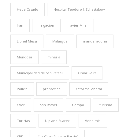
Hebe Casado
Hospital Teodoro J. Schestakow
Iran
Irrigación
Javier Milei
Lionel Messi
Malargüe
manuel adorni
Mendoza
minería
Municipalidad de San Rafael
Omar Félix
Policía
pronóstico
reforma laboral
river
San Rafael
tiempo
turismo
Turistas
Ulpiano Suarez
Vendimia
YPF
“La Garrafa en tu Barrio”