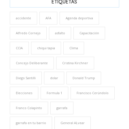
ETIQUETAS
accidente
AFA
Agenda deportiva
Alfredo Cornejo
asfalto
Capacitación
CCIA
chiqui tapia
Clima
Concejo Deliberante
Cristina Kirchner
Diego Santilli
dolar
Donald Trump
Elecciones
Formula 1
Francisco Cerúndolo
Franco Colapinto
garrafa
garrafa en tu barrio
General ALvear