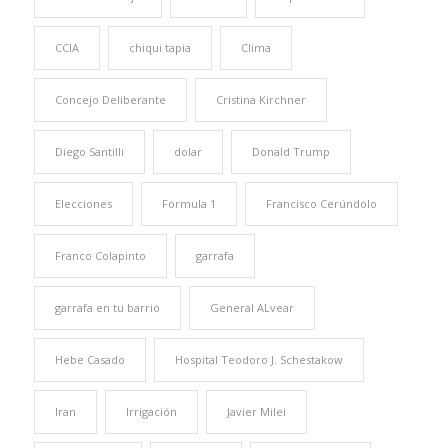
CCIA
chiqui tapia
Clima
Concejo Deliberante
Cristina Kirchner
Diego Santilli
dolar
Donald Trump
Elecciones
Formula 1
Francisco Cerúndolo
Franco Colapinto
garrafa
garrafa en tu barrio
General ALvear
Hebe Casado
Hospital Teodoro J. Schestakow
Iran
Irrigación
Javier Milei