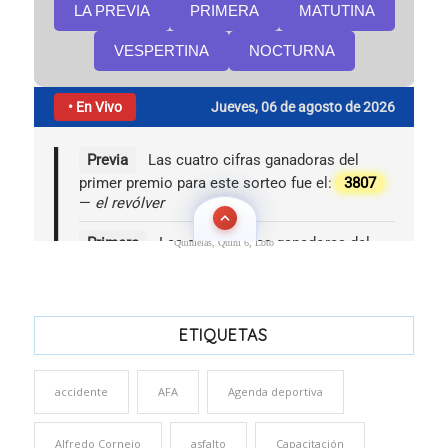
Quinielas, Quini 6, Loto
ETIQUETAS
accidente
AFA
Agenda deportiva
Alfredo Cornejo
asfalto
Capacitación