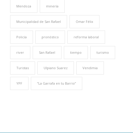
Mendoza
minería
Municipalidad de San Rafael
Omar Félix
Policía
pronóstico
reforma laboral
river
San Rafael
tiempo
turismo
Turistas
Ulpiano Suarez
Vendimia
YPF
“La Garrafa en tu Barrio”