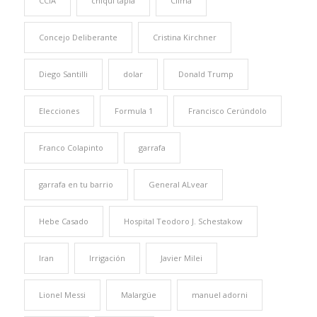
CCIA
chiqui tapia
Clima
Concejo Deliberante
Cristina Kirchner
Diego Santilli
dolar
Donald Trump
Elecciones
Formula 1
Francisco Cerúndolo
Franco Colapinto
garrafa
garrafa en tu barrio
General ALvear
Hebe Casado
Hospital Teodoro J. Schestakow
Iran
Irrigación
Javier Milei
Lionel Messi
Malargüe
manuel adorni