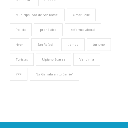
Municipalidad de San Rafael
Omar Félix
Policía
pronóstico
reforma laboral
river
San Rafael
tiempo
turismo
Turistas
Ulpiano Suarez
Vendimia
YPF
“La Garrafa en tu Barrio”