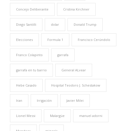
Concejo Deliberante
Cristina Kirchner
Diego Santilli
dolar
Donald Trump
Elecciones
Formula 1
Francisco Cerúndolo
Franco Colapinto
garrafa
garrafa en tu barrio
General ALvear
Hebe Casado
Hospital Teodoro J. Schestakow
Iran
Irrigación
Javier Milei
Lionel Messi
Malargüe
manuel adorni
Mendoza
minería