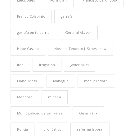
Elecciones
Formula 1
Francisco Cerúndolo
Franco Colapinto
garrafa
garrafa en tu barrio
General ALvear
Hebe Casado
Hospital Teodoro J. Schestakow
Iran
Irrigación
Javier Milei
Lionel Messi
Malargüe
manuel adorni
Mendoza
minería
Municipalidad de San Rafael
Omar Félix
Policía
pronóstico
reforma laboral