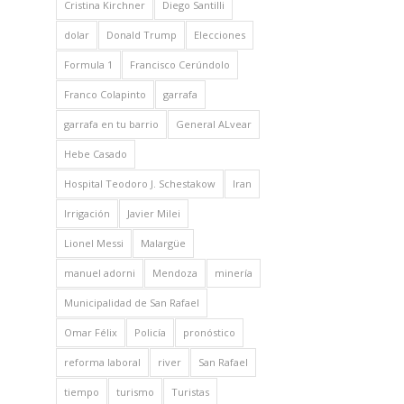
Cristina Kirchner
Diego Santilli
dolar
Donald Trump
Elecciones
Formula 1
Francisco Cerúndolo
Franco Colapinto
garrafa
garrafa en tu barrio
General ALvear
Hebe Casado
Hospital Teodoro J. Schestakow
Iran
Irrigación
Javier Milei
Lionel Messi
Malargüe
manuel adorni
Mendoza
minería
Municipalidad de San Rafael
Omar Félix
Policía
pronóstico
reforma laboral
river
San Rafael
tiempo
turismo
Turistas