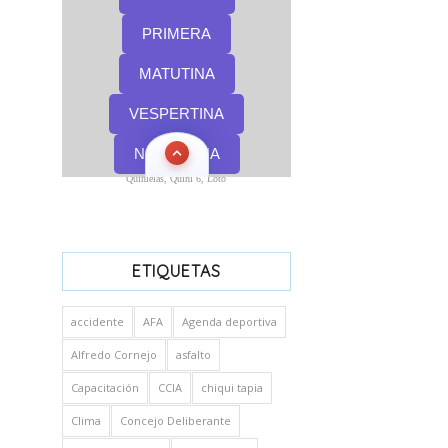
Quinielas, Quini 6, Loto
ETIQUETAS
accidente
AFA
Agenda deportiva
Alfredo Cornejo
asfalto
Capacitación
CCIA
chiqui tapia
Clima
Concejo Deliberante