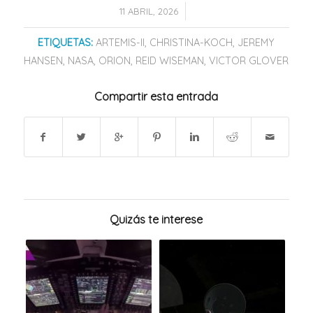
/
11 ABRIL, 2026
ETIQUETAS:
ARTEMIS-II
,
CHRISTINA-KOCH
,
JEREMY
HANSEN
,
NASA
,
ORION
,
REID WISEMAN
,
VICTOR GLOVER
Compartir esta entrada
Quizás te interese