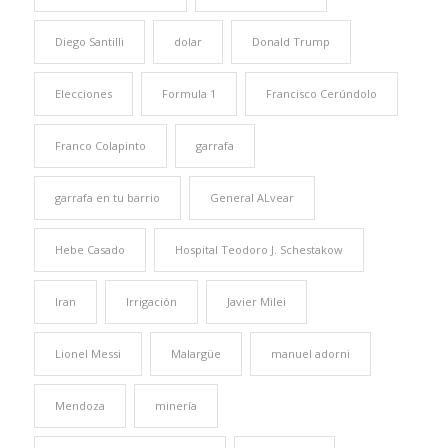
Diego Santilli
dolar
Donald Trump
Elecciones
Formula 1
Francisco Cerúndolo
Franco Colapinto
garrafa
garrafa en tu barrio
General ALvear
Hebe Casado
Hospital Teodoro J. Schestakow
Iran
Irrigación
Javier Milei
Lionel Messi
Malargüe
manuel adorni
Mendoza
minería