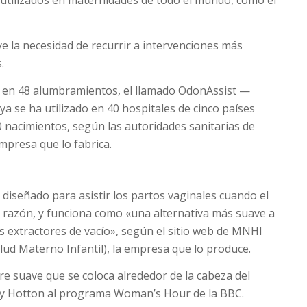
utilizados en maternidades de todo el mundo, como el
e la necesidad de recurrir a intervenciones más
.
 en 48 alumbramientos, el llamado OdonAssist —
a se ha utilizado en 40 hospitales de cinco países
 nacimientos, según las autoridades sanitarias de
mpresa que lo fabrica.
e diseñado para asistir los partos vaginales cuando el
a razón, y funciona como «una alternativa más suave a
s extractores de vacío», según el sitio
web
de MNHI
alud Materno Infantil), la empresa que lo produce.
e suave que se coloca alrededor de la cabeza del
mily Hotton al programa Woman’s Hour de la BBC.