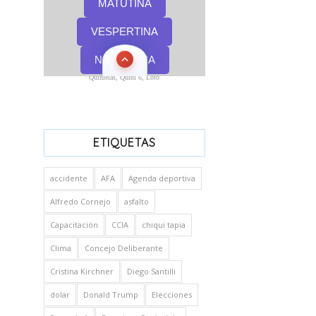
Quinielas, Quini 6, Loto
ETIQUETAS
accidente
AFA
Agenda deportiva
Alfredo Cornejo
asfalto
Capacitación
CCIA
chiqui tapia
Clima
Concejo Deliberante
Cristina Kirchner
Diego Santilli
dolar
Donald Trump
Elecciones