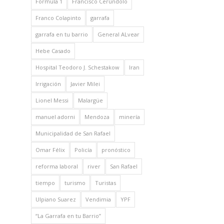
Formula 1
Francisco Cerúndolo
Franco Colapinto
garrafa
garrafa en tu barrio
General ALvear
Hebe Casado
Hospital Teodoro J. Schestakow
Iran
Irrigación
Javier Milei
Lionel Messi
Malargüe
manuel adorni
Mendoza
minería
Municipalidad de San Rafael
Omar Félix
Policía
pronóstico
reforma laboral
river
San Rafael
tiempo
turismo
Turistas
Ulpiano Suarez
Vendimia
YPF
“La Garrafa en tu Barrio”