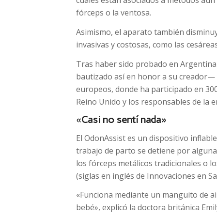
cuales están asociados a métodos aún 
fórceps o la ventosa.
Asimismo, el aparato también disminuy
invasivas y costosas, como las cesáreas
Tras haber sido probado en Argentina
bautizado así en honor a su creador— y
europeos, donde ha participado en 300
Reino Unido y los responsables de la e
«Casi no sentí nada»
El OdonAssist es un dispositivo inflabl
trabajo de parto se detiene por algun
los fórceps metálicos tradicionales o lo
(siglas en inglés de Innovaciones en S
«Funciona mediante un manguito de air
bebé», explicó la doctora británica E