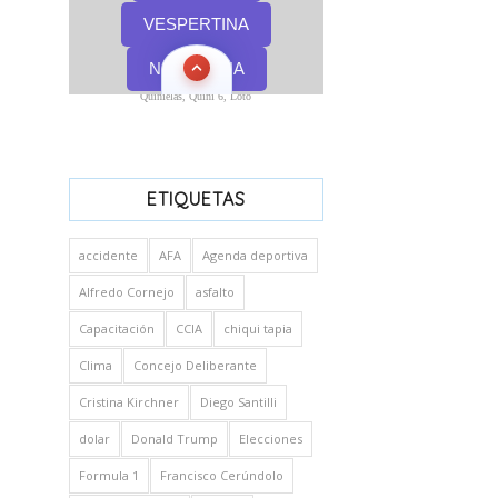
Quinielas, Quini 6, Loto
ETIQUETAS
accidente
AFA
Agenda deportiva
Alfredo Cornejo
asfalto
Capacitación
CCIA
chiqui tapia
Clima
Concejo Deliberante
Cristina Kirchner
Diego Santilli
dolar
Donald Trump
Elecciones
Formula 1
Francisco Cerúndolo