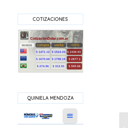
COTIZACIONES
QUINIELA MENDOZA
Me
pr