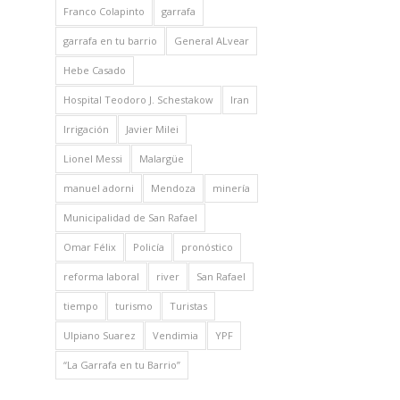
Franco Colapinto
garrafa
garrafa en tu barrio
General ALvear
Hebe Casado
Hospital Teodoro J. Schestakow
Iran
Irrigación
Javier Milei
Lionel Messi
Malargüe
manuel adorni
Mendoza
minería
Municipalidad de San Rafael
Omar Félix
Policía
pronóstico
reforma laboral
river
San Rafael
tiempo
turismo
Turistas
Ulpiano Suarez
Vendimia
YPF
“La Garrafa en tu Barrio”