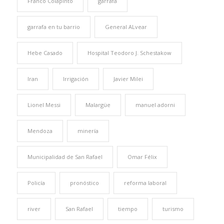
Franco Colapinto
garrafa
garrafa en tu barrio
General ALvear
Hebe Casado
Hospital Teodoro J. Schestakow
Iran
Irrigación
Javier Milei
Lionel Messi
Malargüe
manuel adorni
Mendoza
minería
Municipalidad de San Rafael
Omar Félix
Policía
pronóstico
reforma laboral
river
San Rafael
tiempo
turismo