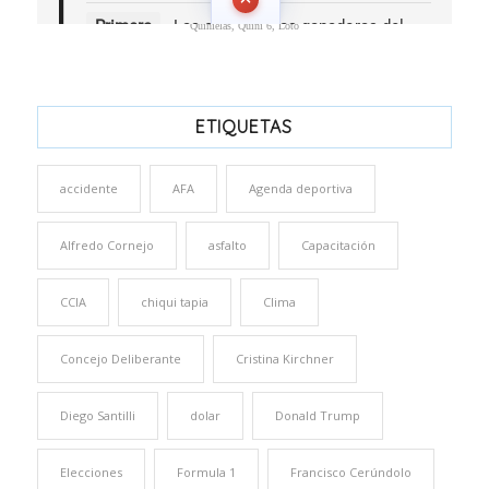
Quinielas, Quini 6, Loto
ETIQUETAS
accidente
AFA
Agenda deportiva
Alfredo Cornejo
asfalto
Capacitación
CCIA
chiqui tapia
Clima
Concejo Deliberante
Cristina Kirchner
Diego Santilli
dolar
Donald Trump
Elecciones
Formula 1
Francisco Cerúndolo