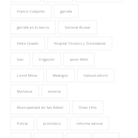
Franco Colapinto
garrafa
garrafa en tu barrio
General ALvear
Hebe Casado
Hospital Teodoro J. Schestakow
Iran
Irrigación
Javier Milei
Lionel Messi
Malargüe
manuel adorni
Mendoza
minería
Municipalidad de San Rafael
Omar Félix
Policía
pronóstico
reforma laboral