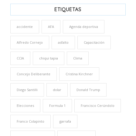
ETIQUETAS
accidente
AFA
Agenda deportiva
Alfredo Cornejo
asfalto
Capacitación
CCIA
chiqui tapia
Clima
Concejo Deliberante
Cristina Kirchner
Diego Santilli
dolar
Donald Trump
Elecciones
Formula 1
Francisco Cerúndolo
Franco Colapinto
garrafa