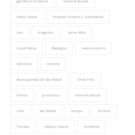
garrafa en tu barrio
General ALvear
Hebe Casado
Hospital Teodoro J. Schestakow
Iran
Irrigación
Javier Milei
Lionel Messi
Malargüe
manuel adorni
Mendoza
minería
Municipalidad de San Rafael
Omar Félix
Policía
pronóstico
reforma laboral
river
San Rafael
tiempo
turismo
Turistas
Ulpiano Suarez
Vendimia