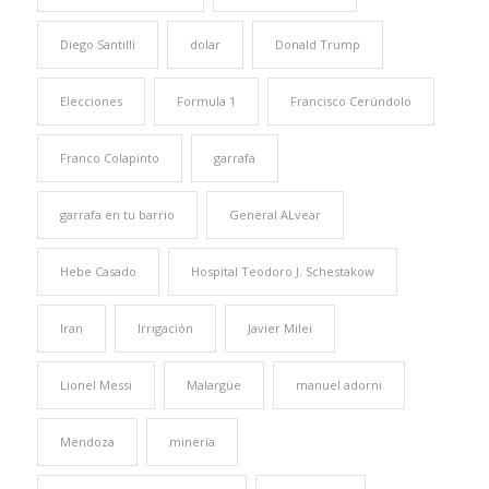
Diego Santilli
dolar
Donald Trump
Elecciones
Formula 1
Francisco Cerúndolo
Franco Colapinto
garrafa
garrafa en tu barrio
General ALvear
Hebe Casado
Hospital Teodoro J. Schestakow
Iran
Irrigación
Javier Milei
Lionel Messi
Malargüe
manuel adorni
Mendoza
minería