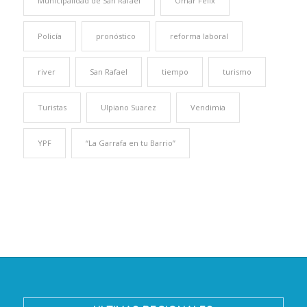
Municipalidad de San Rafael
Omar Félix
Policía
pronóstico
reforma laboral
river
San Rafael
tiempo
turismo
Turistas
Ulpiano Suarez
Vendimia
YPF
“La Garrafa en tu Barrio”