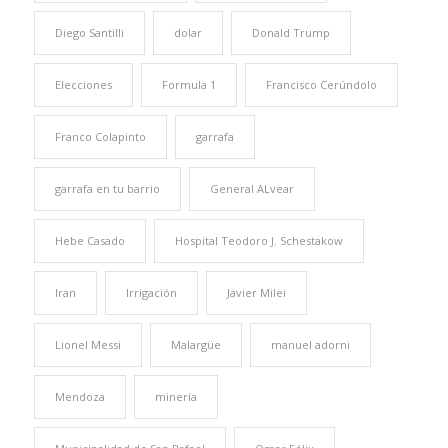
Diego Santilli
dolar
Donald Trump
Elecciones
Formula 1
Francisco Cerúndolo
Franco Colapinto
garrafa
garrafa en tu barrio
General ALvear
Hebe Casado
Hospital Teodoro J. Schestakow
Iran
Irrigación
Javier Milei
Lionel Messi
Malargüe
manuel adorni
Mendoza
minería