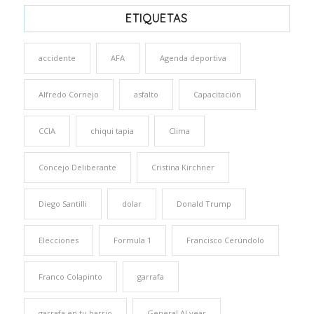
ETIQUETAS
accidente
AFA
Agenda deportiva
Alfredo Cornejo
asfalto
Capacitación
CCIA
chiqui tapia
Clima
Concejo Deliberante
Cristina Kirchner
Diego Santilli
dolar
Donald Trump
Elecciones
Formula 1
Francisco Cerúndolo
Franco Colapinto
garrafa
garrafa en tu barrio
General ALvear