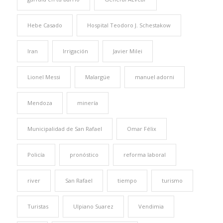
Hebe Casado
Hospital Teodoro J. Schestakow
Iran
Irrigación
Javier Milei
Lionel Messi
Malargüe
manuel adorni
Mendoza
minería
Municipalidad de San Rafael
Omar Félix
Policía
pronóstico
reforma laboral
river
San Rafael
tiempo
turismo
Turistas
Ulpiano Suarez
Vendimia