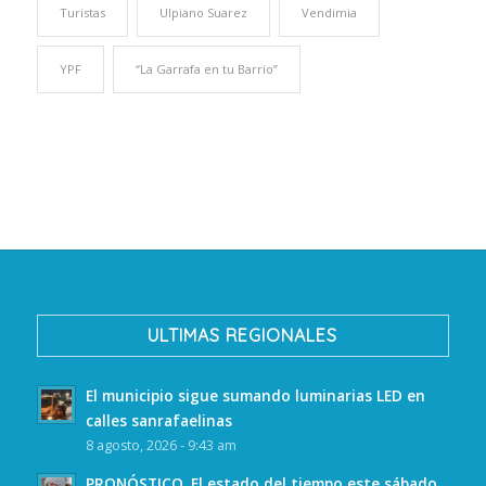
Turistas
Ulpiano Suarez
Vendimia
YPF
“La Garrafa en tu Barrio”
ULTIMAS REGIONALES
El municipio sigue sumando luminarias LED en
calles sanrafaelinas
8 agosto, 2026 - 9:43 am
PRONÓSTICO. El estado del tiempo este sábado