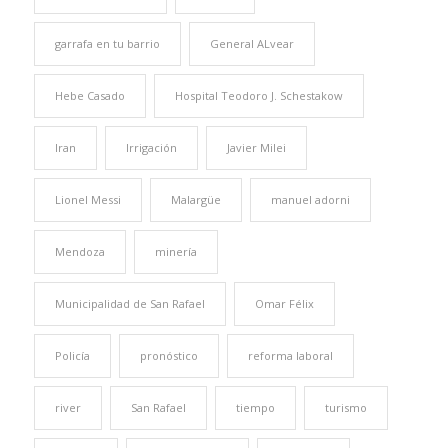
garrafa en tu barrio
General ALvear
Hebe Casado
Hospital Teodoro J. Schestakow
Iran
Irrigación
Javier Milei
Lionel Messi
Malargüe
manuel adorni
Mendoza
minería
Municipalidad de San Rafael
Omar Félix
Policía
pronóstico
reforma laboral
river
San Rafael
tiempo
turismo