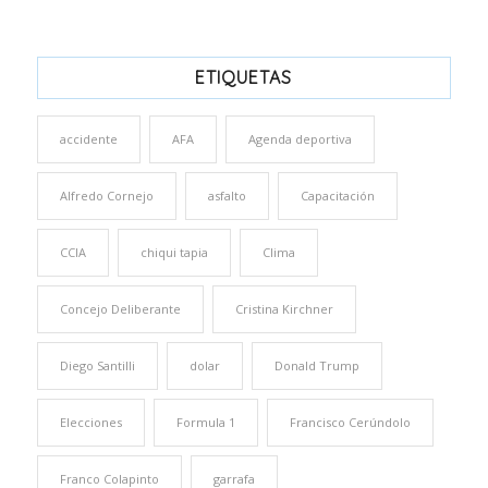
ETIQUETAS
accidente
AFA
Agenda deportiva
Alfredo Cornejo
asfalto
Capacitación
CCIA
chiqui tapia
Clima
Concejo Deliberante
Cristina Kirchner
Diego Santilli
dolar
Donald Trump
Elecciones
Formula 1
Francisco Cerúndolo
Franco Colapinto
garrafa