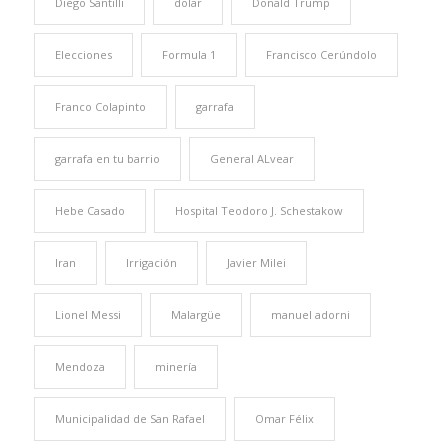
Diego Santilli
dolar
Donald Trump
Elecciones
Formula 1
Francisco Cerúndolo
Franco Colapinto
garrafa
garrafa en tu barrio
General ALvear
Hebe Casado
Hospital Teodoro J. Schestakow
Iran
Irrigación
Javier Milei
Lionel Messi
Malargüe
manuel adorni
Mendoza
minería
Municipalidad de San Rafael
Omar Félix