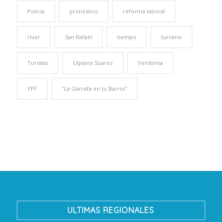
Policía
pronóstico
reforma laboral
river
San Rafael
tiempo
turismo
Turistas
Ulpiano Suarez
Vendimia
YPF
“La Garrafa en tu Barrio”
ULTIMAS REGIONALES