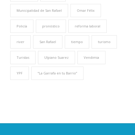
Municipalidad de San Rafael
Omar Félix
Policía
pronóstico
reforma laboral
river
San Rafael
tiempo
turismo
Turistas
Ulpiano Suarez
Vendimia
YPF
“La Garrafa en tu Barrio”