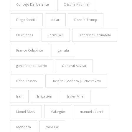
Concejo Deliberante
Cristina Kirchner
Diego Santilli
dolar
Donald Trump
Elecciones
Formula 1
Francisco Cerúndolo
Franco Colapinto
garrafa
garrafa en tu barrio
General ALvear
Hebe Casado
Hospital Teodoro J. Schestakow
Iran
Irrigación
Javier Milei
Lionel Messi
Malargüe
manuel adorni
Mendoza
minería