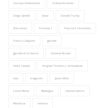
Concejo Deliberante
Cristina Kirchner
Diego Santilli
dolar
Donald Trump
Elecciones
Formula 1
Francisco Cerúndolo
Franco Colapinto
garrafa
garrafa en tu barrio
General ALvear
Hebe Casado
Hospital Teodoro J. Schestakow
Iran
Irrigación
Javier Milei
Lionel Messi
Malargüe
manuel adorni
Mendoza
minería