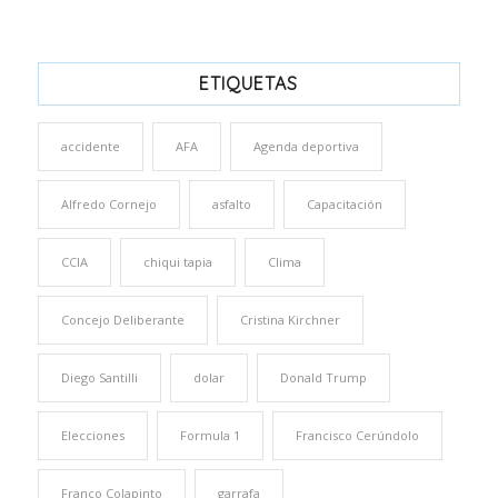
ETIQUETAS
accidente
AFA
Agenda deportiva
Alfredo Cornejo
asfalto
Capacitación
CCIA
chiqui tapia
Clima
Concejo Deliberante
Cristina Kirchner
Diego Santilli
dolar
Donald Trump
Elecciones
Formula 1
Francisco Cerúndolo
Franco Colapinto
garrafa