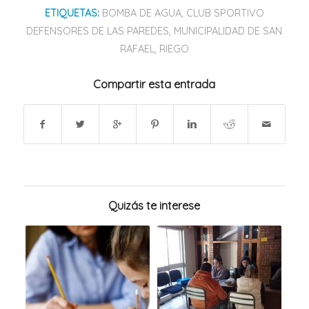
ETIQUETAS:
BOMBA DE AGUA
,
CLUB SPORTIVO
DEFENSORES DE LAS PAREDES
,
MUNICIPALIDAD DE SAN
RAFAEL
,
RIEGO
Compartir esta entrada
Quizás te interese