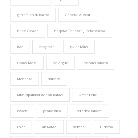
garrafa en tu barrio
General ALvear
Hebe Casado
Hospital Teodoro J. Schestakow
Iran
Irrigación
Javier Milei
Lionel Messi
Malargüe
manuel adorni
Mendoza
minería
Municipalidad de San Rafael
Omar Félix
Policía
pronóstico
reforma laboral
river
San Rafael
tiempo
turismo