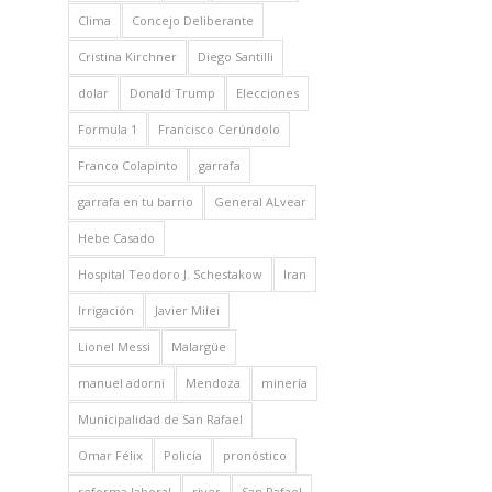
Clima
Concejo Deliberante
Cristina Kirchner
Diego Santilli
dolar
Donald Trump
Elecciones
Formula 1
Francisco Cerúndolo
Franco Colapinto
garrafa
garrafa en tu barrio
General ALvear
Hebe Casado
Hospital Teodoro J. Schestakow
Iran
Irrigación
Javier Milei
Lionel Messi
Malargüe
manuel adorni
Mendoza
minería
Municipalidad de San Rafael
Omar Félix
Policía
pronóstico
reforma laboral
river
San Rafael