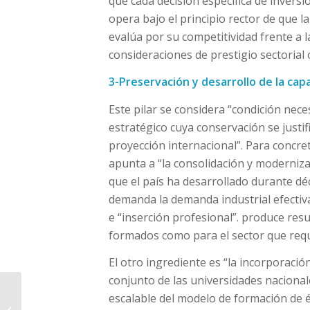
que cada decisión específica de inversi
opera bajo el principio rector de que l
evalúa por su competitividad frente a l
consideraciones de prestigio sectorial o
3-Preservación y desarrollo de la cap
Este pilar se considera “condición nece
estratégico cuya conservación se justi
proyección internacional”. Para concre
apunta a “la consolidación y moderniza
que el país ha desarrollado durante déc
demanda la demanda industrial efectiva
e “inserción profesional”. produce res
formados como para el sector que requ
El otro ingrediente es “la incorporació
conjunto de las universidades naciona
La Cancillería publicó
escalable del modelo de formación de él
los requisitos para los