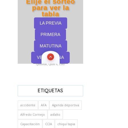
Quinielas, Quini 6, Loto
ETIQUETAS
accidente
AFA
Agenda deportiva
Alfredo Cornejo
asfalto
Capacitación
CCIA
chiqui tapia