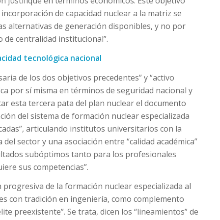
ón justifique en términos económicos. Este objetivo
a incorporación de capacidad nuclear a la matriz se
as alternativas de generación disponibles, y no por
 de centralidad institucional”.
acidad tecnológica nacional
saria de los dos objetivos precedentes” y “activo
fica por sí misma en términos de seguridad nacional y
tar esta tercera pata del plan nuclear el documento
ción del sistema de formación nuclear especializada
adas”, articulando institutos universitarios con la
 del sector y una asociación entre “calidad académica”
ultados subóptimos tanto para los profesionales
iere sus competencias”.
n progresiva de la formación nuclear especializada al
les con tradición en ingeniería, como complemento
ite preexistente”. Se trata, dicen los “lineamientos” de